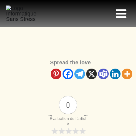
Aller
au
contenu
Spread the love
0
Évaluation de l'articl
e