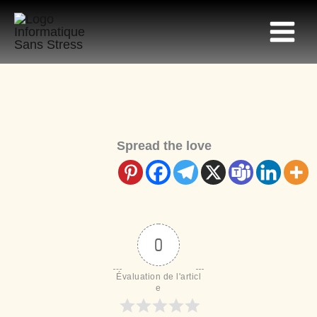
Aller
au
contenu
Spread the love
0
Évaluation de l'articl
e