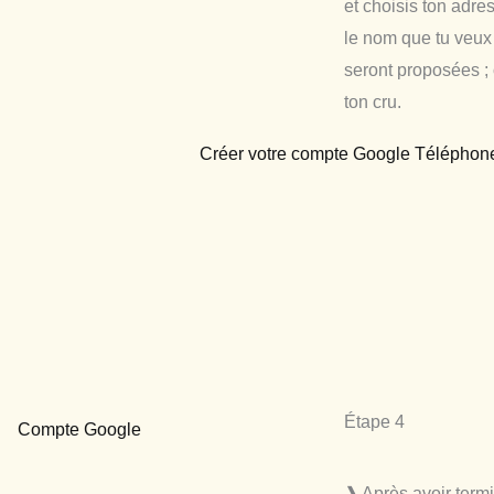
et choisis ton adre
le nom que tu veux 
seront proposées ;
ton cru.
Étape 4
❱ Après avoir termi