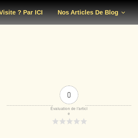
isite ? Par ICI
Nos Articles De Blog
0
Évaluation de l'articl
e