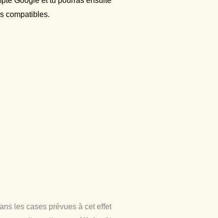
mpte Google et tu pourras ensuite
ons compatibles.
ns les cases prévues à cet effet